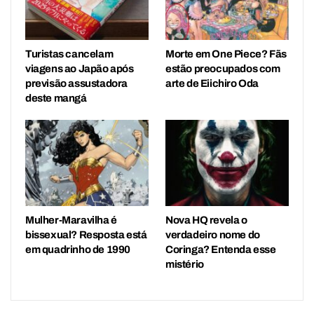
Turistas cancelam
Morte em One Piece? Fãs
viagens ao Japão após
estão preocupados com
previsão assustadora
arte de Eiichiro Oda
deste mangá
Mulher-Maravilha é
Nova HQ revela o
bissexual? Resposta está
verdadeiro nome do
em quadrinho de 1990
Coringa? Entenda esse
mistério