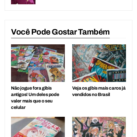
Você Pode Gostar Também
Não jogue fora gibis
Veja os gibis mais caros já
antigos! Um deles pode
vendidos no Brasil
valer mais que o seu
celular