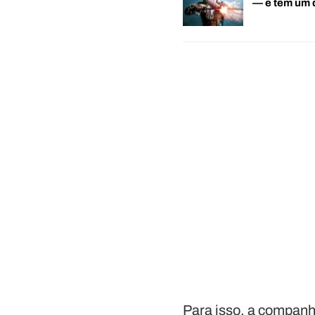
— e tem um
Para isso, a companh