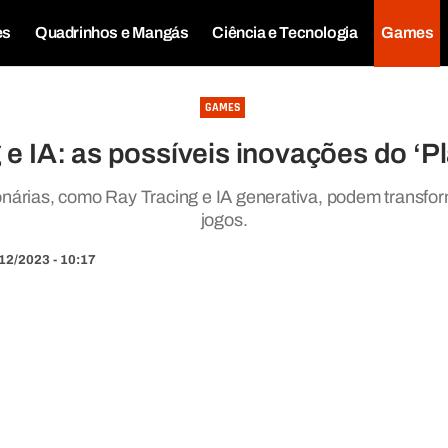
es
Quadrinhos e Mangás
Ciência e Tecnologia
Games
GAMES
 e IA: as possíveis inovações do ‘Pl
onárias, como Ray Tracing e IA generativa, podem transfor
jogos.
12/2023 - 10:17