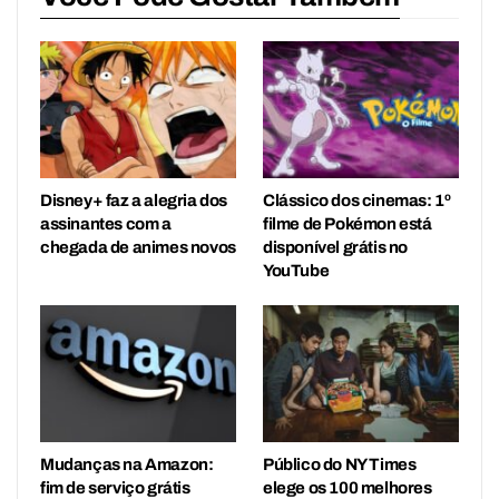
Disney+ faz a alegria dos
Clássico dos cinemas: 1º
assinantes com a
filme de Pokémon está
chegada de animes novos
disponível grátis no
YouTube
Mudanças na Amazon:
Público do NY Times
fim de serviço grátis
elege os 100 melhores