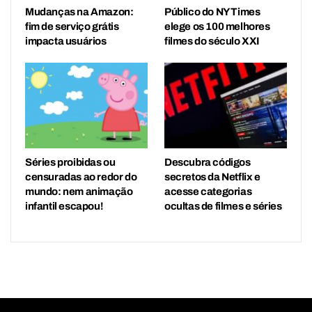
Mudanças na Amazon:
Público do NY Times
fim de serviço grátis
elege os 100 melhores
impacta usuários
filmes do século XXI
Séries proibidas ou
Descubra códigos
censuradas ao redor do
secretos da Netflix e
mundo: nem animação
acesse categorias
infantil escapou!
ocultas de filmes e séries