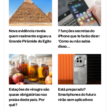
Nova evidência revela
7 funções secretas do
quem realmente ergueu a
iPhone que te farão dizer:
Grande Pirâmide do Egito
‘Como eu não sabia
disso…
Estações de vinagre são
Está preparado?
quase obrigatórias nas
Smartphones do futuro
praias deste país. Por
virão sem aplicativos
quê?