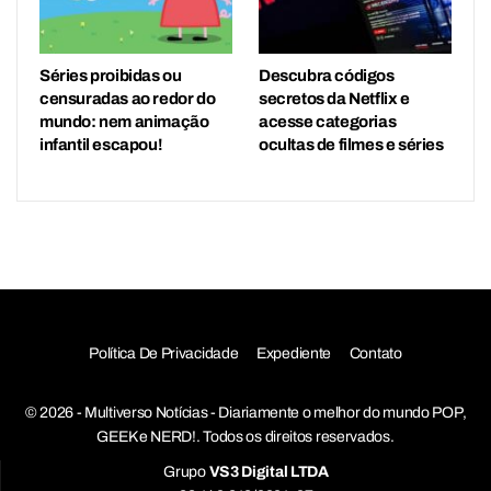
Séries proibidas ou
Descubra códigos
censuradas ao redor do
secretos da Netflix e
mundo: nem animação
acesse categorias
infantil escapou!
ocultas de filmes e séries
Política De Privacidade
Expediente
Contato
© 2026 - Multiverso Notícias - Diariamente o melhor do mundo POP,
GEEK e NERD!. Todos os direitos reservados.
Grupo
VS3 Digital LTDA