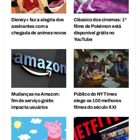
Disney+ faz a alegria dos
Clássico dos cinemas: 1º
assinantes com a
filme de Pokémon está
chegada de animes novos
disponível grátis no
YouTube
Mudanças na Amazon:
Público do NY Times
fim de serviço grátis
elege os 100 melhores
impacta usuários
filmes do século XXI