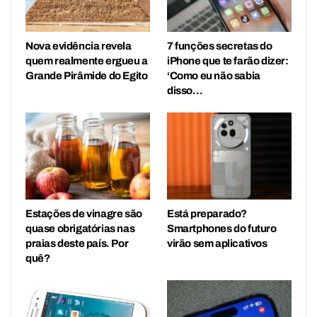
Nova evidência revela
7 funções secretas do
quem realmente ergueu a
iPhone que te farão dizer:
Grande Pirâmide do Egito
‘Como eu não sabia
disso…
Estações de vinagre são
Está preparado?
quase obrigatórias nas
Smartphones do futuro
praias deste país. Por
virão sem aplicativos
quê?