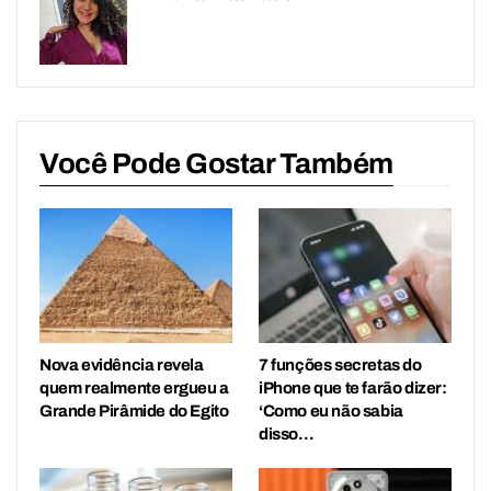
Você Pode Gostar Também
Nova evidência revela
7 funções secretas do
quem realmente ergueu a
iPhone que te farão dizer:
Grande Pirâmide do Egito
‘Como eu não sabia
disso…