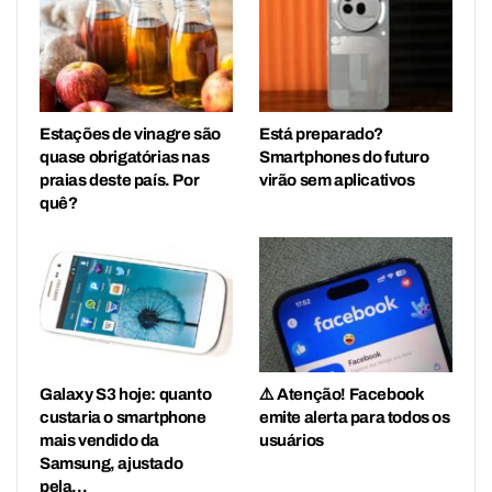
Estações de vinagre são
Está preparado?
quase obrigatórias nas
Smartphones do futuro
praias deste país. Por
virão sem aplicativos
quê?
Galaxy S3 hoje: quanto
⚠️ Atenção! Facebook
custaria o smartphone
emite alerta para todos os
mais vendido da
usuários
Samsung, ajustado
pela…