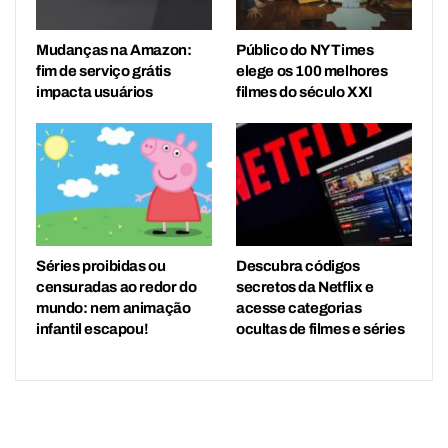
Mudanças na Amazon:
Público do NY Times
fim de serviço grátis
elege os 100 melhores
impacta usuários
filmes do século XXI
Séries proibidas ou
Descubra códigos
censuradas ao redor do
secretos da Netflix e
mundo: nem animação
acesse categorias
infantil escapou!
ocultas de filmes e séries