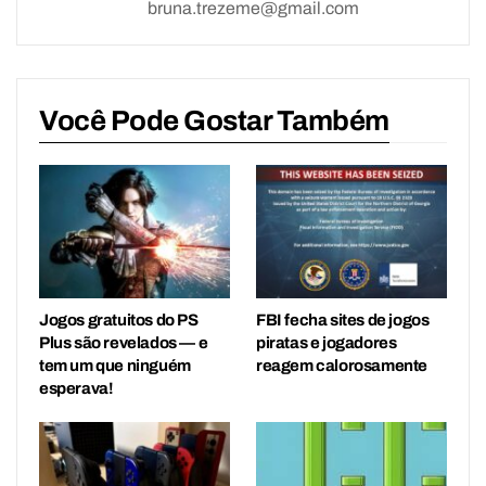
bruna.trezeme@gmail.com
Você Pode Gostar Também
Jogos gratuitos do PS
FBI fecha sites de jogos
Plus são revelados — e
piratas e jogadores
tem um que ninguém
reagem calorosamente
esperava!