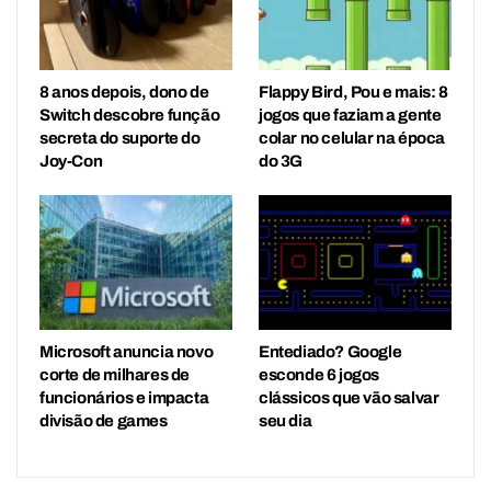
8 anos depois, dono de
Flappy Bird, Pou e mais: 8
Switch descobre função
jogos que faziam a gente
secreta do suporte do
colar no celular na época
Joy-Con
do 3G
Microsoft anuncia novo
Entediado? Google
corte de milhares de
esconde 6 jogos
funcionários e impacta
clássicos que vão salvar
divisão de games
seu dia