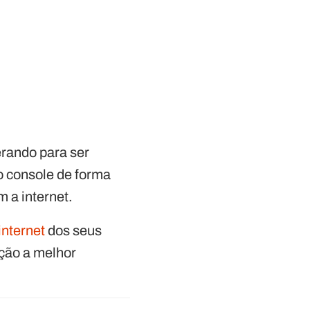
rando para ser
o console de forma
m a internet.
internet
dos seus
ação a melhor