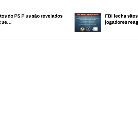
tos do PS Plus são revelados
FBI fecha sites
 que…
jogadores re