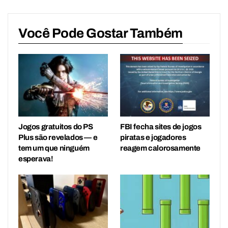
Você Pode Gostar Também
Jogos gratuitos do PS
FBI fecha sites de jogos
Plus são revelados — e
piratas e jogadores
tem um que ninguém
reagem calorosamente
esperava!