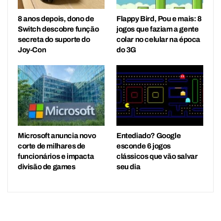
8 anos depois, dono de
Flappy Bird, Pou e mais: 8
Switch descobre função
jogos que faziam a gente
secreta do suporte do
colar no celular na época
Joy-Con
do 3G
Microsoft anuncia novo
Entediado? Google
corte de milhares de
esconde 6 jogos
funcionários e impacta
clássicos que vão salvar
divisão de games
seu dia