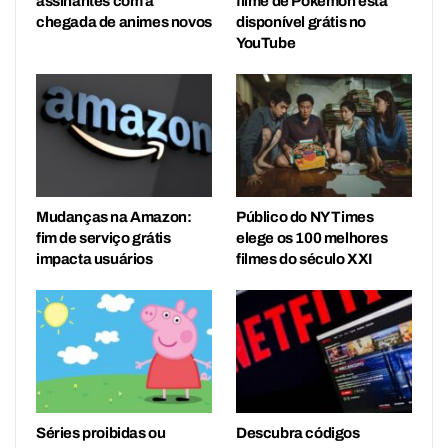
assinantes com a
filme de Pokémon está
chegada de animes novos
disponível grátis no
YouTube
Mudanças na Amazon:
Público do NY Times
fim de serviço grátis
elege os 100 melhores
impacta usuários
filmes do século XXI
Séries proibidas ou
Descubra códigos