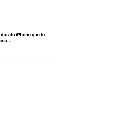
etas do iPhone que te
‘Como…