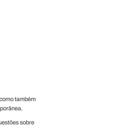
co como também
mporânea.
questões sobre