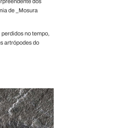
urpreendente dos
omia de _Mosura
e perdidos no tempo,
os artrópodes do