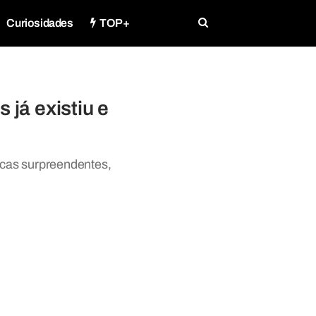
Curiosidades
TOP+
já existiu e
icas surpreendentes,