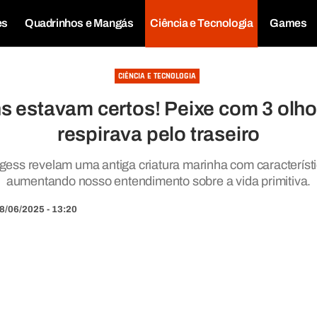
es
Quadrinhos e Mangás
Ciência e Tecnologia
Games
CIÊNCIA E TECNOLOGIA
 estavam certos! Peixe com 3 olhos 
respirava pelo traseiro
rgess revelam uma antiga criatura marinha com característ
aumentando nosso entendimento sobre a vida primitiva.
8/06/2025 - 13:20