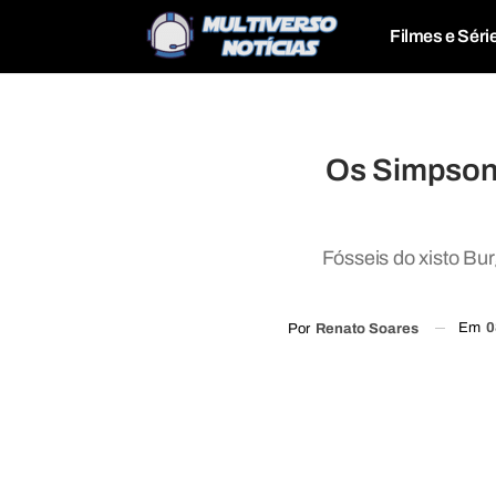
Filmes e Séri
Os Simpsons
Fósseis do xisto Bu
Em
0
Por
Renato Soares