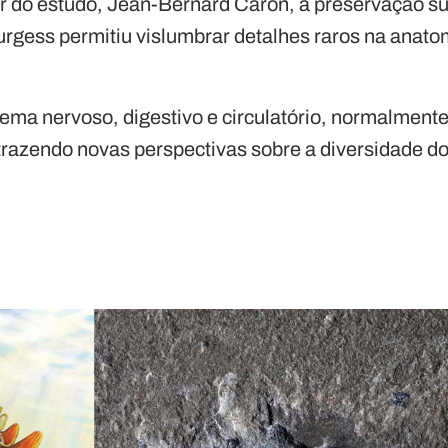
r do estudo, Jean-Bernard Caron, a preservação s
Burgess permitiu vislumbrar detalhes raros na anat
ema nervoso, digestivo e circulatório, normalment
trazendo novas perspectivas sobre a diversidade d