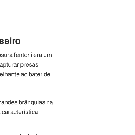
seiro
ura fentoni era um
apturar presas,
lhante ao bater de
grandes brânquias na
 característica