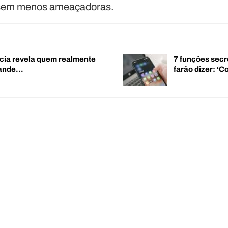
ssem menos ameaçadoras.
cia revela quem realmente
7 funções secr
rande…
farão dizer: 