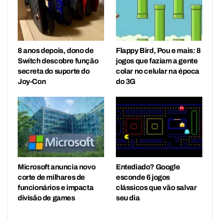
8 anos depois, dono de
Flappy Bird, Pou e mais: 8
Switch descobre função
jogos que faziam a gente
secreta do suporte do
colar no celular na época
Joy-Con
do 3G
Microsoft anuncia novo
Entediado? Google
corte de milhares de
esconde 6 jogos
funcionários e impacta
clássicos que vão salvar
divisão de games
seu dia