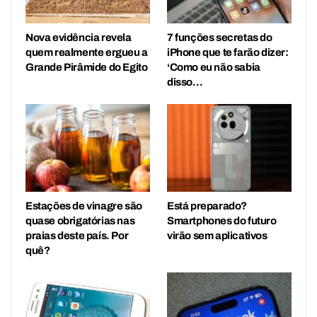
Nova evidência revela
7 funções secretas do
quem realmente ergueu a
iPhone que te farão dizer:
Grande Pirâmide do Egito
‘Como eu não sabia
disso…
Estações de vinagre são
Está preparado?
quase obrigatórias nas
Smartphones do futuro
praias deste país. Por
virão sem aplicativos
quê?