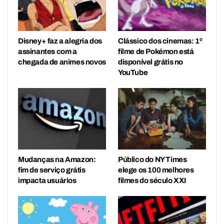
Disney+ faz a alegria dos
Clássico dos cinemas: 1º
assinantes com a
filme de Pokémon está
chegada de animes novos
disponível grátis no
YouTube
Mudanças na Amazon:
Público do NY Times
fim de serviço grátis
elege os 100 melhores
impacta usuários
filmes do século XXI