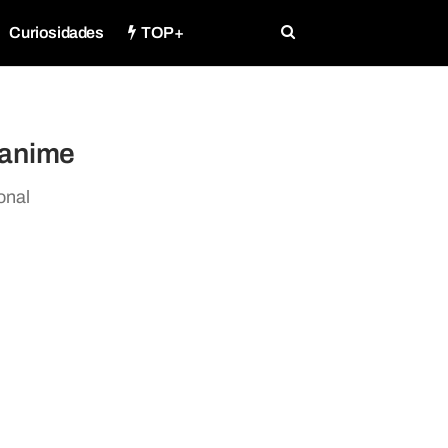
Curiosidades
TOP+
 anime
onal