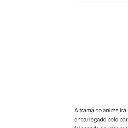
A trama do anime irá
encarregado pelo part