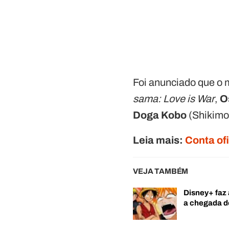
Foi anunciado que o
sama: Love is War
,
O
Doga Kobo
(Shikimor
Leia mais:
Conta of
VEJA TAMBÉM
Disney+ faz 
a chegada 