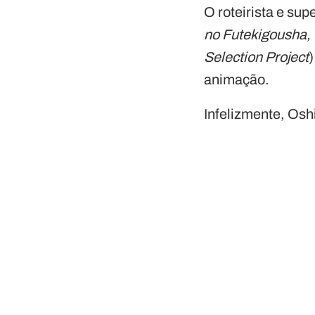
O roteirista e sup
no Futekigousha, 
Selection Project
animação.
Infelizmente, Osh