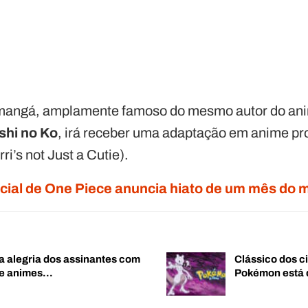
 mangá, amplamente famoso do mesmo autor do an
shi no Ko
, irá receber uma adaptação em anime pr
ri’s not Just a Cutie).
icial de One Piece anuncia hiato de um mês do
a alegria dos assinantes com
Clássico dos c
de animes…
Pokémon está 