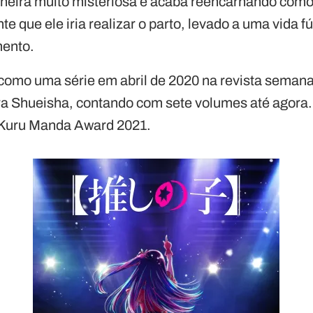
eira muito misteriosa e acaba reencarnando como 
e que ele iria realizar o parto, levado a uma vida fú
mento.
 como uma série em abril de 2020 na revista seman
ra Shueisha, contando com sete volumes até agora
ni Kuru Manda Award 2021.