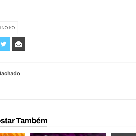
I NO KO
Machado
ostar Também