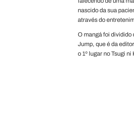
falecendo de uma man
nascido da sua pacient
através do entreteni
O mangá foi dividido
Jump, que é da edito
o 1º lugar no Tsugi 