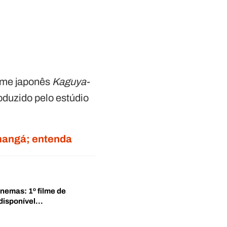
ime japonês
Kaguya-
oduzido pelo estúdio
 mangá; entenda
inemas: 1º filme de
disponível…