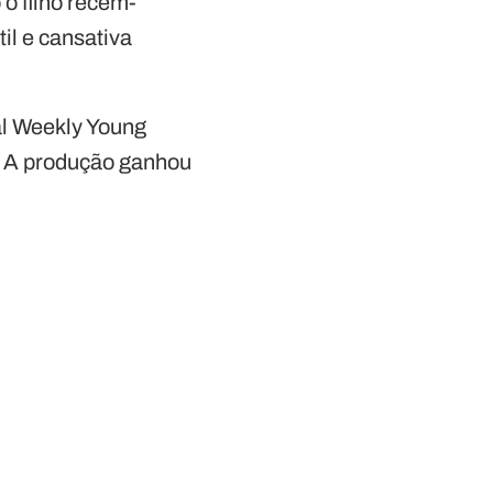
o filho recém-
til e cansativa
al Weekly Young
. A produção ganhou