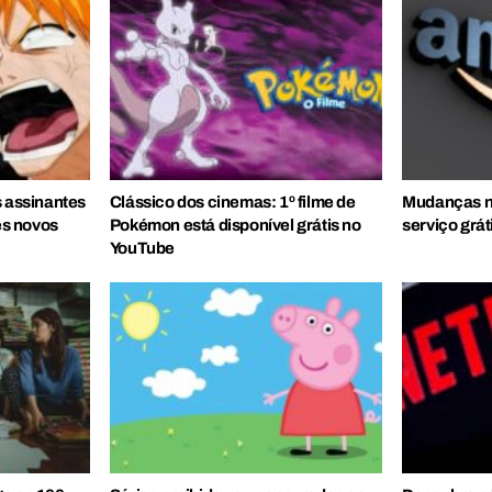
s assinantes
Clássico dos cinemas: 1º filme de
Mudanças n
s novos
Pokémon está disponível grátis no
serviço grát
YouTube