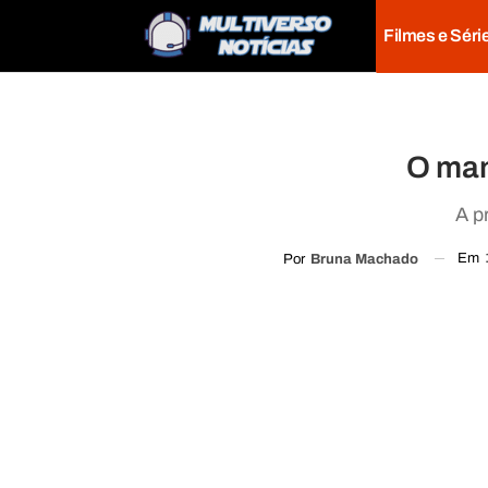
Filmes e Séri
O man
A p
Em
Por
Bruna Machado