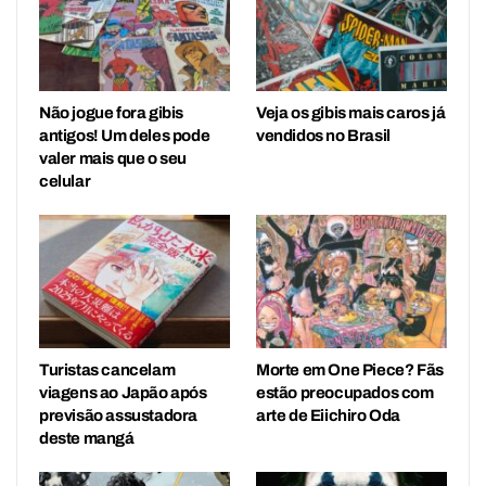
Não jogue fora gibis
Veja os gibis mais caros já
antigos! Um deles pode
vendidos no Brasil
valer mais que o seu
celular
Turistas cancelam
Morte em One Piece? Fãs
viagens ao Japão após
estão preocupados com
previsão assustadora
arte de Eiichiro Oda
deste mangá