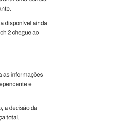
ante.
a disponível ainda
tch 2 chegue ao
a as informações
ndependente e
, a decisão da
a total,