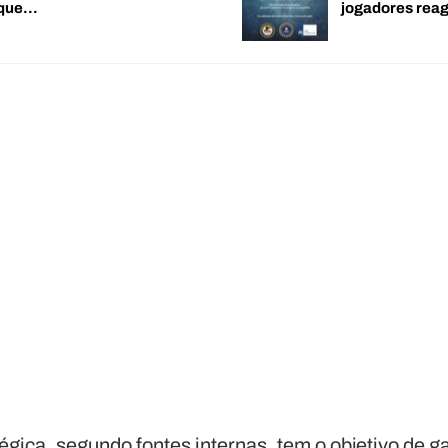
 que…
jogadores re
ica, segundo fontes internas, tem o objetivo de ga