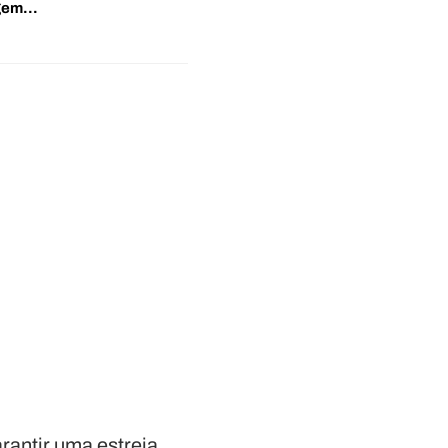
agem…
rantir uma estreia