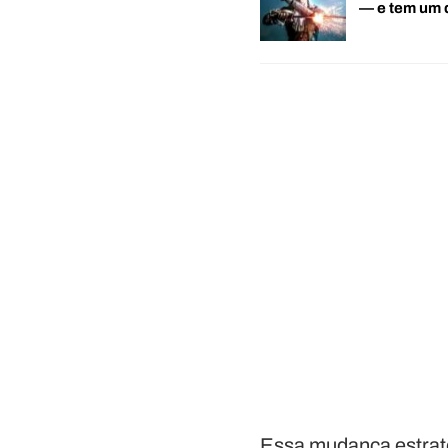
— e tem um
Essa mudança estratég