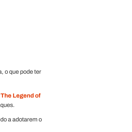
, o que pode ter
‘
The Legend of
aques.
ndo a adotarem o