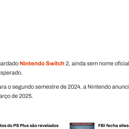
guardado
Nintendo Switch
2, ainda sem nome oficia
esperado.
ara o segundo semestre de 2024, a Nintendo anunc
arço de 2025.
tos do PS Plus são revelados
FBI fecha sites