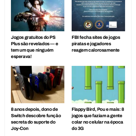
Jogos gratuitos do PS
FBI fecha sites de jogos
Plus são revelados — e
piratas e jogadores
tem um que ninguém
reagem calorosamente
esperava!
8 anos depois, dono de
Flappy Bird, Pou e mais: 8
Switch descobre função
jogos que faziam a gente
secreta do suporte do
colar no celular na época
Joy-Con
do 3G