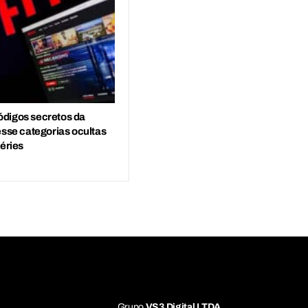
digos secretos da
esse categorias ocultas
séries
Grupo
VS3 Digital LTDA