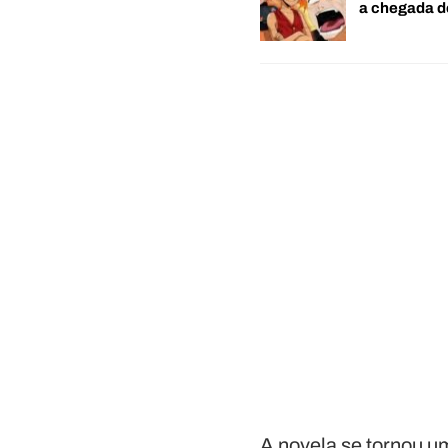
a chegada 
A novela se tornou u