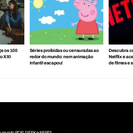
ge os 100
Séries proibidas ou censuradas ao
Descubra có
lo XXI
redor do mundo: nem animação
Netflix e ac
infantil escapou!
de filmes e 
r do mundo POP, GEEK e NERD!.