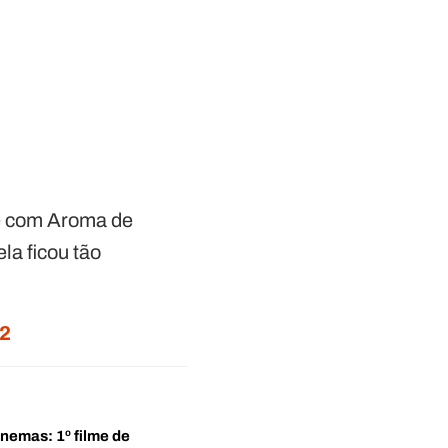
fé com Aroma de
la ficou tão
22
inemas: 1º filme de