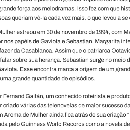
rande força aos melodramas. Isso fez com que histó
soas queriam vê-la cada vez mais, o que levou a se
ulher estreou em 30 de novembro de 1994, com Ma
r nos papéis de Gaviota e Sebastian. Margarita in
 fazenda Casablanca. Assim que o patriarca Octavio
 falar sobre sua herança. Sebastian surge no meio d
Gaviota. Esse encontra marca a origem de um gran
 uma grande quantidade de episódios.
or Fernand Gaitán, um conhecido roteirista e produto
r criado várias das telenovelas de maior sucesso da
Aroma de Mulher ainda fica atrás de sua criação “Be
ada pelo Guinness World Records como a novela de