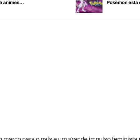
de animes…
Pokémon está 
m marco para o país e um grande impulso feminista