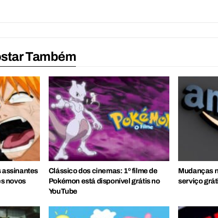
ostar Também
s assinantes
Clássico dos cinemas: 1º filme de
Mudanças n
s novos
Pokémon está disponível grátis no
serviço grát
YouTube