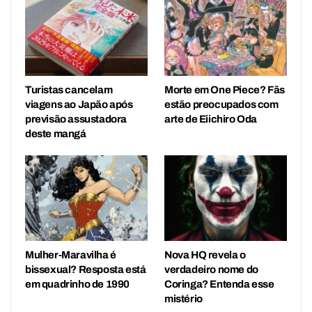
Turistas cancelam
Morte em One Piece? Fãs
viagens ao Japão após
estão preocupados com
previsão assustadora
arte de Eiichiro Oda
deste mangá
Mulher-Maravilha é
Nova HQ revela o
bissexual? Resposta está
verdadeiro nome do
em quadrinho de 1990
Coringa? Entenda esse
mistério