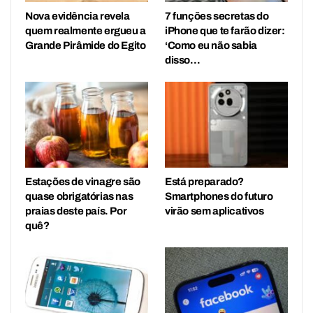
Nova evidência revela
7 funções secretas do
quem realmente ergueu a
iPhone que te farão dizer:
Grande Pirâmide do Egito
‘Como eu não sabia
disso…
Estações de vinagre são
Está preparado?
quase obrigatórias nas
Smartphones do futuro
praias deste país. Por
virão sem aplicativos
quê?