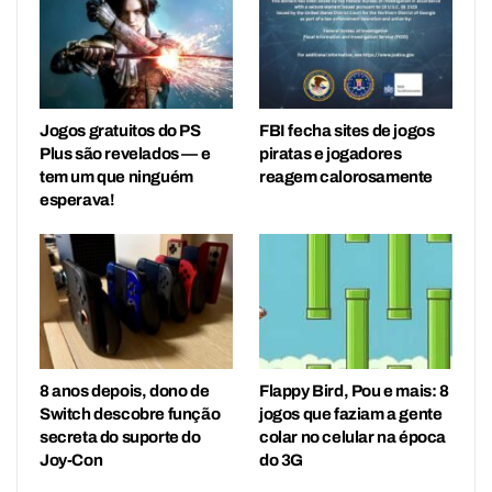
Jogos gratuitos do PS
FBI fecha sites de jogos
Plus são revelados — e
piratas e jogadores
tem um que ninguém
reagem calorosamente
esperava!
8 anos depois, dono de
Flappy Bird, Pou e mais: 8
Switch descobre função
jogos que faziam a gente
secreta do suporte do
colar no celular na época
Joy-Con
do 3G