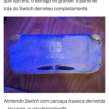
que tipo era, o estrago foi grande: a parte de
trás do Switch derreteu completamente.
Nintendo Switch com carcaça traseira derretida
– Imagem: nuzleafsnipples94,