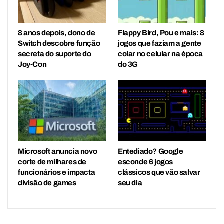
8 anos depois, dono de
Flappy Bird, Pou e mais: 8
Switch descobre função
jogos que faziam a gente
secreta do suporte do
colar no celular na época
Joy-Con
do 3G
Microsoft anuncia novo
Entediado? Google
corte de milhares de
esconde 6 jogos
funcionários e impacta
clássicos que vão salvar
divisão de games
seu dia