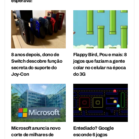
esperava!
8 anos depois, dono de
Flappy Bird, Pou e mais: 8
Switch descobre função
jogos que faziam a gente
secreta do suporte do
colar no celular na época
Joy-Con
do 3G
Microsoft anuncia novo
Entediado? Google
corte de milhares de
esconde 6 jogos