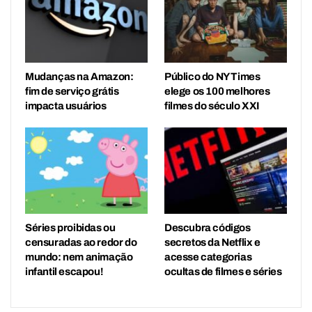
Mudanças na Amazon:
Público do NY Times
fim de serviço grátis
elege os 100 melhores
impacta usuários
filmes do século XXI
Séries proibidas ou
Descubra códigos
censuradas ao redor do
secretos da Netflix e
mundo: nem animação
acesse categorias
infantil escapou!
ocultas de filmes e séries