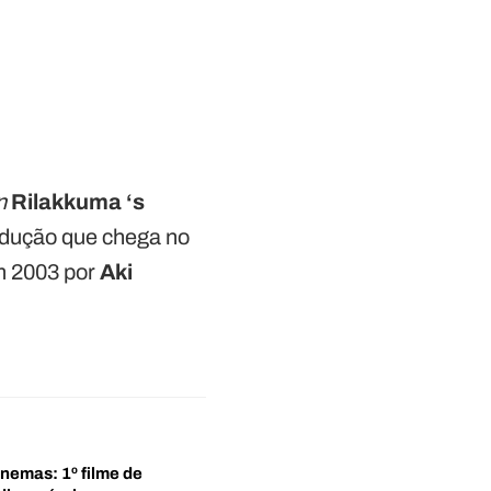
n
Rilakkuma ‘s
odução que chega no
m 2003 por
Aki
inemas: 1º filme de