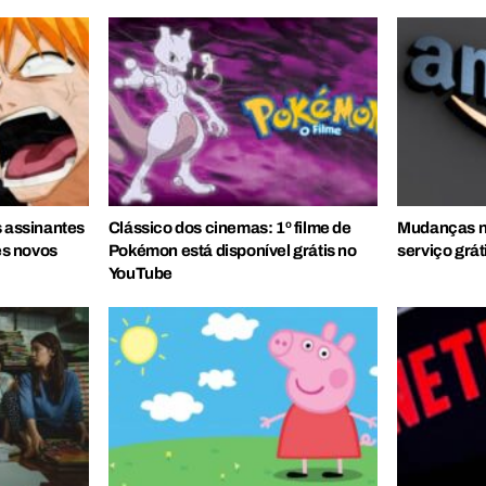
s assinantes
Clássico dos cinemas: 1º filme de
Mudanças n
s novos
Pokémon está disponível grátis no
serviço grát
YouTube