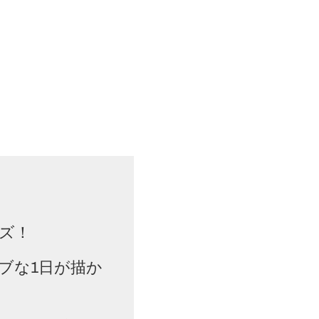
ズ！
ブな1日が描か