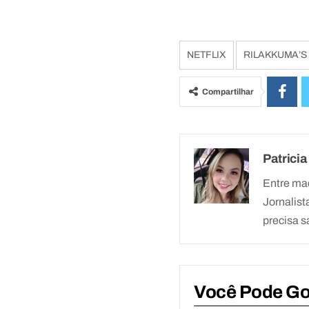
NETFLIX
RILAKKUMA’S
Compartilhar
Patricia
Entre ma
Jornalist
precisa s
Você Pode G