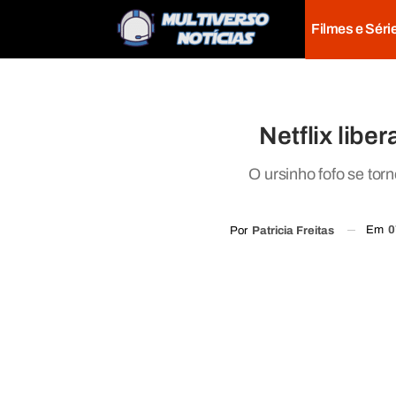
Filmes e Séri
Netflix libe
O ursinho fofo se to
Em
0
Por
Patricia Freitas