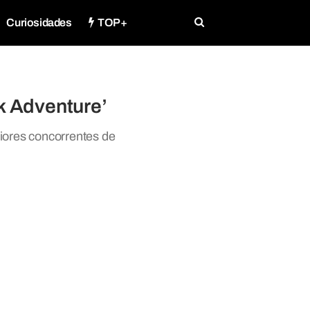
Curiosidades
TOP+
rk Adventure’
iores concorrentes de