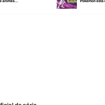
de animes…
Pokémon está 