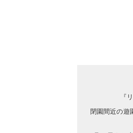
『
閉園間近の遊