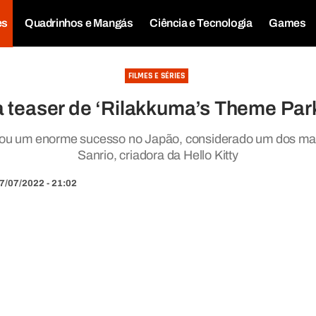
es
Quadrinhos e Mangás
Ciência e Tecnologia
Games
FILMES E SÉRIES
ra teaser de ‘Rilakkuma’s Theme Pa
rnou um enorme sucesso no Japão, considerado um dos ma
Sanrio, criadora da Hello Kitty
7/07/2022 - 21:02