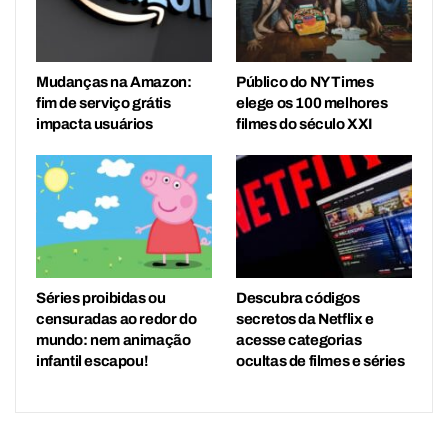
Mudanças na Amazon:
Público do NY Times
fim de serviço grátis
elege os 100 melhores
impacta usuários
filmes do século XXI
Séries proibidas ou
Descubra códigos
censuradas ao redor do
secretos da Netflix e
mundo: nem animação
acesse categorias
infantil escapou!
ocultas de filmes e séries