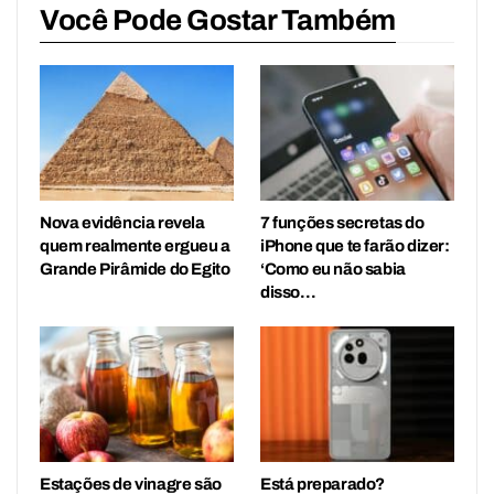
Você Pode Gostar Também
Nova evidência revela
7 funções secretas do
quem realmente ergueu a
iPhone que te farão dizer:
Grande Pirâmide do Egito
‘Como eu não sabia
disso…
Estações de vinagre são
Está preparado?