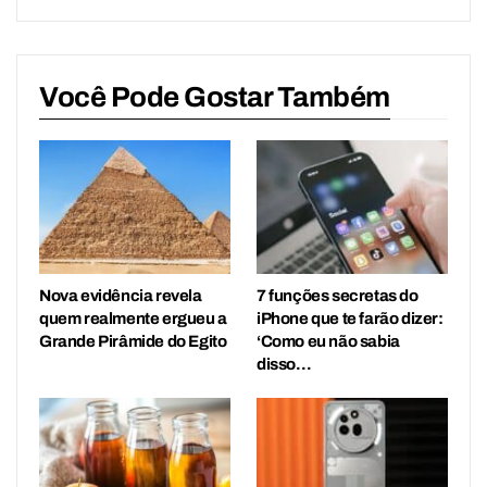
Você Pode Gostar Também
Nova evidência revela
7 funções secretas do
quem realmente ergueu a
iPhone que te farão dizer:
Grande Pirâmide do Egito
‘Como eu não sabia
disso…