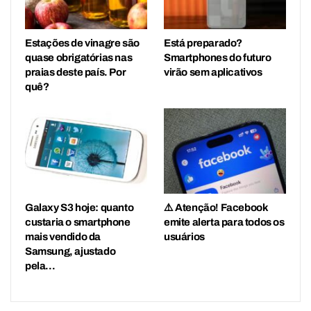
Estações de vinagre são
Está preparado?
quase obrigatórias nas
Smartphones do futuro
praias deste país. Por
virão sem aplicativos
quê?
Galaxy S3 hoje: quanto
⚠️ Atenção! Facebook
custaria o smartphone
emite alerta para todos os
mais vendido da
usuários
Samsung, ajustado
pela…