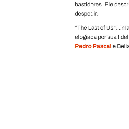
bastidores. Ele desc
despedir.
“The Last of Us”, um
elogiada por sua fide
Pedro Pascal
e Bell