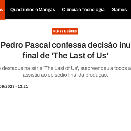
es
Quadrinhos e Mangás
Ciência e Tecnologia
Games
FILMES E SÉRIES
 Pedro Pascal confessa decisão inu
final de 'The Last of Us'
 destaque na série 'The Last of Us', surpreendeu a todos 
assistiu ao episódio final da produção.
09/2023 - 13:21