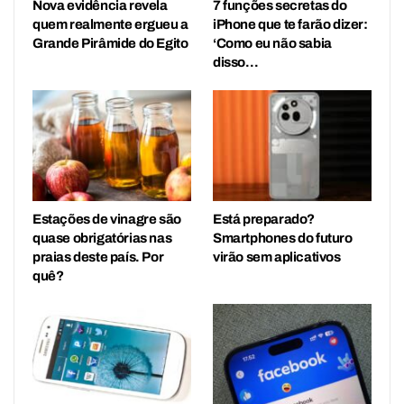
Nova evidência revela
7 funções secretas do
quem realmente ergueu a
iPhone que te farão dizer:
Grande Pirâmide do Egito
‘Como eu não sabia
disso…
Estações de vinagre são
Está preparado?
quase obrigatórias nas
Smartphones do futuro
praias deste país. Por
virão sem aplicativos
quê?