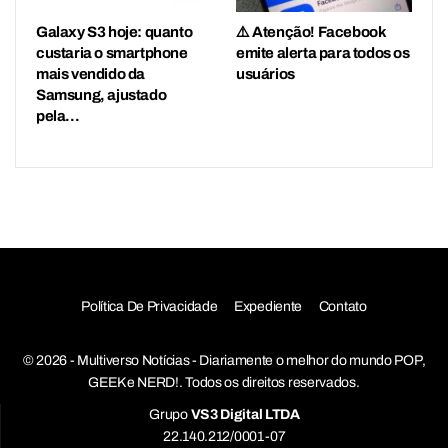
Galaxy S3 hoje: quanto
⚠️ Atenção! Facebook
custaria o smartphone
emite alerta para todos os
mais vendido da
usuários
Samsung, ajustado
pela…
Política De Privacidade
Expediente
Contato
© 2026 - Multiverso Notícias - Diariamente o melhor do mundo POP,
GEEK e NERD!. Todos os direitos reservados.
Grupo
VS3 Digital LTDA
22.140.212/0001-07