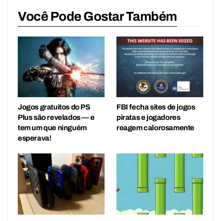
Você Pode Gostar Também
Jogos gratuitos do PS
FBI fecha sites de jogos
Plus são revelados — e
piratas e jogadores
tem um que ninguém
reagem calorosamente
esperava!