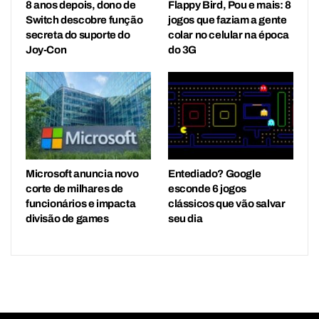
8 anos depois, dono de
Flappy Bird, Pou e mais: 8
Switch descobre função
jogos que faziam a gente
secreta do suporte do
colar no celular na época
Joy-Con
do 3G
Microsoft anuncia novo
Entediado? Google
corte de milhares de
esconde 6 jogos
funcionários e impacta
clássicos que vão salvar
divisão de games
seu dia