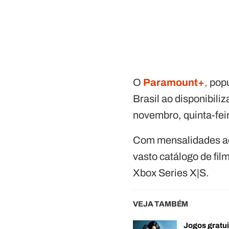
O
Paramount+
,
popu
Brasil ao disponibili
novembro, quinta-fei
Com mensalidades ace
vasto catálogo de fi
Xbox Series X|S.
VEJA TAMBÉM
Jogos gratui