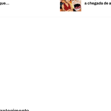
 que…
a chegada de
tretenimento