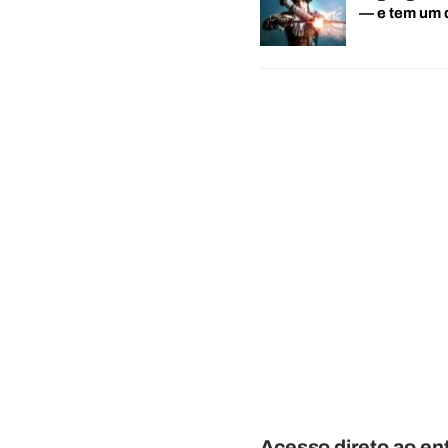
— e tem um
Acesso direto ao en