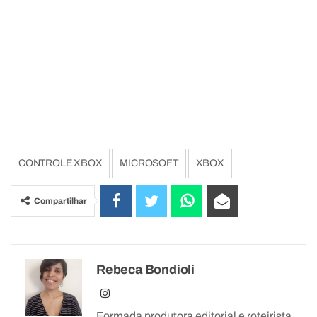
CONTROLE XBOX
MICROSOFT
XBOX
Compartilhar
Rebeca Bondioli
Formada produtora editorial e roteirista