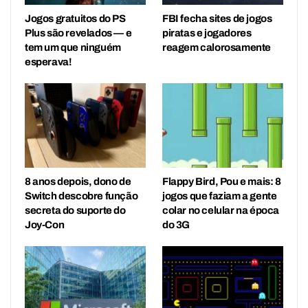
Jogos gratuitos do PS
FBI fecha sites de jogos
Plus são revelados — e
piratas e jogadores
tem um que ninguém
reagem calorosamente
esperava!
8 anos depois, dono de
Flappy Bird, Pou e mais: 8
Switch descobre função
jogos que faziam a gente
secreta do suporte do
colar no celular na época
Joy-Con
do 3G