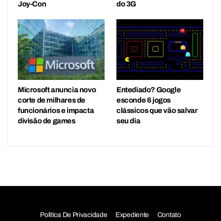
Joy-Con
do 3G
Microsoft anuncia novo
Entediado? Google
corte de milhares de
esconde 6 jogos
funcionários e impacta
clássicos que vão salvar
divisão de games
seu dia
Política De Privacidade
Expediente
Contato