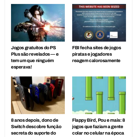
Jogos gratuitos do PS
FBI fecha sites de jogos
Plus são revelados — e
piratas e jogadores
tem um que ninguém
reagem calorosamente
esperava!
8 anos depois, dono de
Flappy Bird, Pou e mais: 8
Switch descobre função
jogos que faziam a gente
secreta do suporte do
colar no celular na época