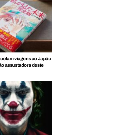
ncelam viagens ao Japão
ão assustadora deste