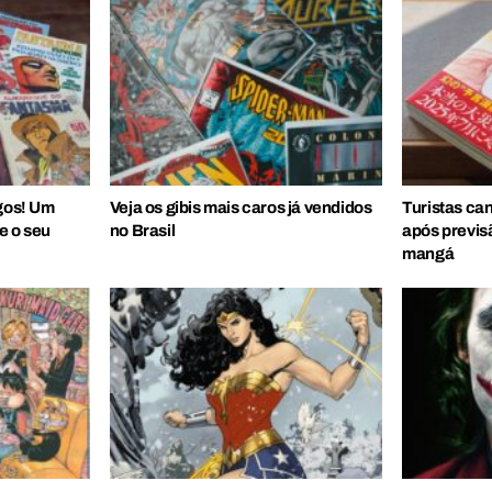
igos! Um
Veja os gibis mais caros já vendidos
Turistas ca
e o seu
no Brasil
após previs
mangá