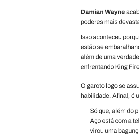
Damian Wayne
acab
poderes mais devast
Isso aconteceu porq
estão se embaralhand
além de uma verdadei
enfrentando King Fire
O garoto logo se ass
habilidade. Afinal, 
Só que, além do 
Aço está com a te
virou uma bagunça