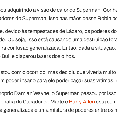
ou adquirindo a visão de calor do Superman. Con
adores do Superman, isso nas mãos desse Robin po
ue, devido às tempestades de Lázaro, os poderes 
o. Ou seja, isso está causando uma destruição fora
ra confusão generalizada. Então, dada a situação
 Bull e disparou lasers dos olhos.
ustou com o ocorrido, mas decidiu que viveria muit
é um poder insano para ele poder caçar suas vítimas
próprio Damian Wayne, o Superman passou por iss
lepatia do Caçador de Marte e
Barry Allen
está com 
 generalizada e uma mistura de poderes entre os h