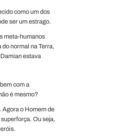
hecido como um dos
de ser um estrago.
dos meta-humanos
 do normal na Terra,
, Damian estava
o bem com a
, não é mesmo?
o. Agora o Homem de
superforça. Ou seja,
eróis.