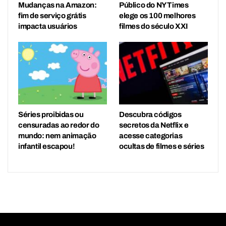
Mudanças na Amazon:
Público do NY Times
fim de serviço grátis
elege os 100 melhores
impacta usuários
filmes do século XXI
Séries proibidas ou
Descubra códigos
censuradas ao redor do
secretos da Netflix e
mundo: nem animação
acesse categorias
infantil escapou!
ocultas de filmes e séries