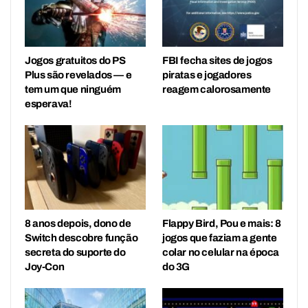
Jogos gratuitos do PS
FBI fecha sites de jogos
Plus são revelados — e
piratas e jogadores
tem um que ninguém
reagem calorosamente
esperava!
8 anos depois, dono de
Flappy Bird, Pou e mais: 8
Switch descobre função
jogos que faziam a gente
secreta do suporte do
colar no celular na época
Joy-Con
do 3G