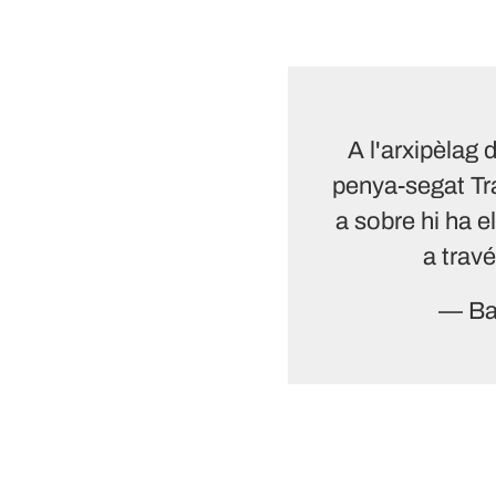
A l'arxipèlag 
penya-segat Tr
a sobre hi ha e
a trav
— Ba