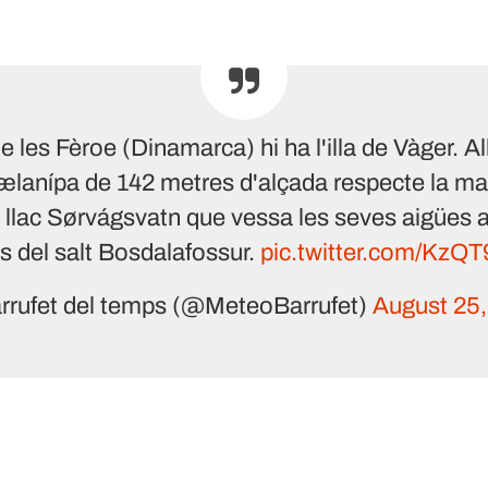
de les Fèroe (Dinamarca) hi ha l'illa de Vàger. Al
ælanípa de 142 metres d'alçada respecte la ma
l llac Sørvágsvatn que vessa les seves aigües a
és del salt Bosdalafossur.
pic.twitter.com/KzQ
rrufet del temps (@MeteoBarrufet)
August 25,