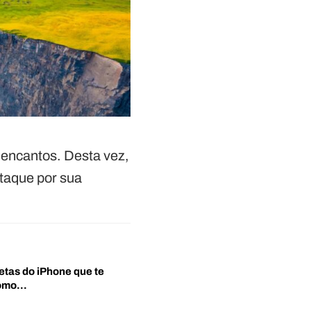
encantos. Desta vez,
staque por sua
etas do iPhone que te
‘Como…