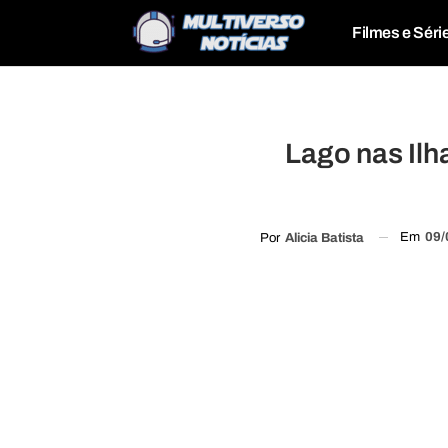
Filmes e Séri
Lago nas Ilh
Em
09/
Por
Alicia Batista