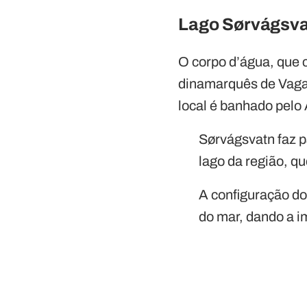
Lago Sørvágsv
O corpo d’água, que c
dinamarquês de Vagar,
local é banhado pelo 
Sørvágsvatn faz 
lago da região, q
A configuração do
do mar, dando a im