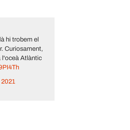
là hi trobem el
r. Curiosament,
 l'oceà Atlàntic
T9PI4Th
 2021