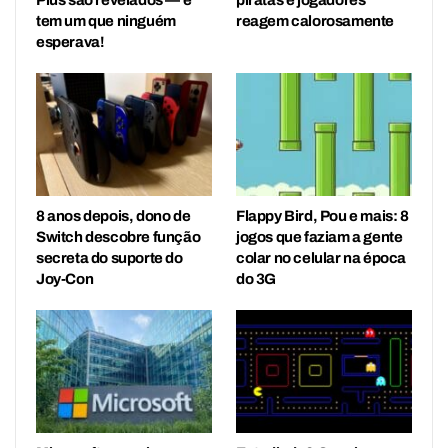
tem um que ninguém
reagem calorosamente
esperava!
8 anos depois, dono de
Flappy Bird, Pou e mais: 8
Switch descobre função
jogos que faziam a gente
secreta do suporte do
colar no celular na época
Joy-Con
do 3G