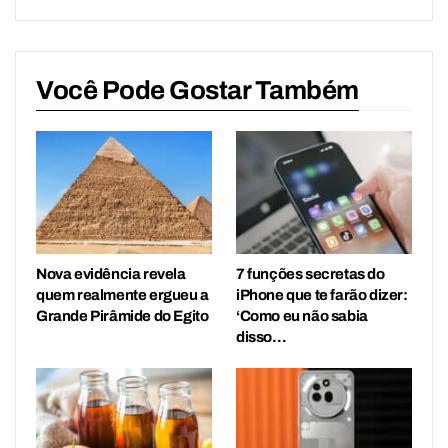
Você Pode Gostar Também
Nova evidência revela
7 funções secretas do
quem realmente ergueu a
iPhone que te farão dizer:
Grande Pirâmide do Egito
‘Como eu não sabia
disso…