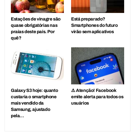
Estações de vinagre são
Está preparado?
quase obrigatórias nas
Smartphones do futuro
praias deste país. Por
virão sem aplicativos
quê?
Galaxy S3 hoje: quanto
⚠️ Atenção! Facebook
custaria o smartphone
emite alerta para todos os
mais vendido da
usuários
Samsung, ajustado
pela…