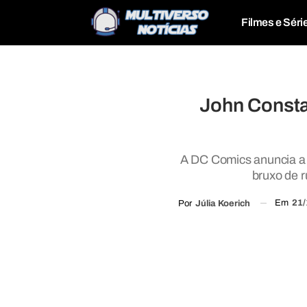
Filmes e Séri
John Consta
A DC Comics anuncia a m
bruxo de r
Em
21/
Por
Júlia Koerich