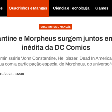
es
Quadrinhos e Mangás
Ciência e Tecnologia
Games
QUADRINHOS E MANGÁS
ntine e Morpheus surgem juntos e
inédita da DC Comics
inissérie 'John Constantine, Hellblazer: Dead In America
ua com a participação especial de Morpheus, do universo
10/2023 - 15:38