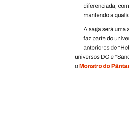
diferenciada, com 
mantendo a qualid
A saga será uma s
faz parte do univ
anteriores de “He
universos DC e “Sand
o
Monstro do Pânta