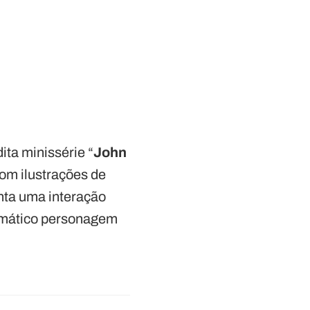
ita minissérie “
John
com ilustrações de
nta uma interação
ismático personagem