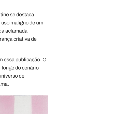
tine se destaca
o uso maligno de um
 da aclamada
rança criativa de
m essa publicação. O
 longe do cenário
universo de
ama.