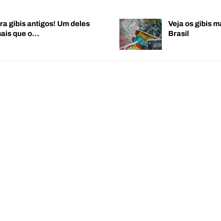
ra gibis antigos! Um deles
Veja os gibis m
mais que o…
Brasil