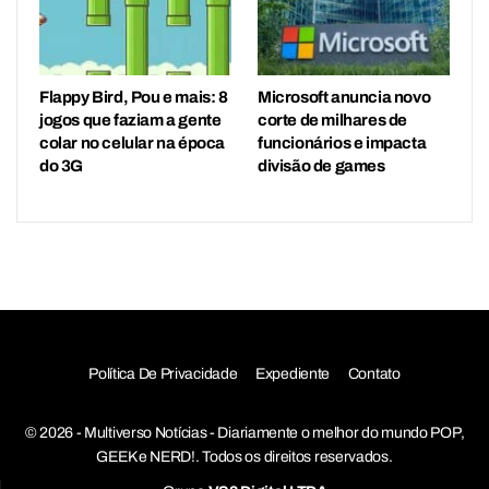
Flappy Bird, Pou e mais: 8
Microsoft anuncia novo
jogos que faziam a gente
corte de milhares de
colar no celular na época
funcionários e impacta
do 3G
divisão de games
Política De Privacidade
Expediente
Contato
© 2026 - Multiverso Notícias - Diariamente o melhor do mundo POP,
GEEK e NERD!. Todos os direitos reservados.