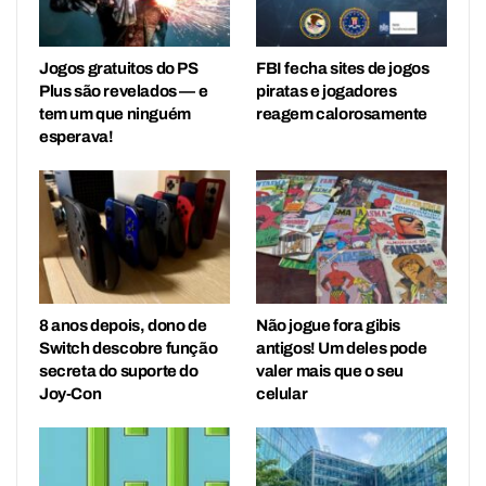
Jogos gratuitos do PS
FBI fecha sites de jogos
Plus são revelados — e
piratas e jogadores
tem um que ninguém
reagem calorosamente
esperava!
8 anos depois, dono de
Não jogue fora gibis
Switch descobre função
antigos! Um deles pode
secreta do suporte do
valer mais que o seu
Joy-Con
celular