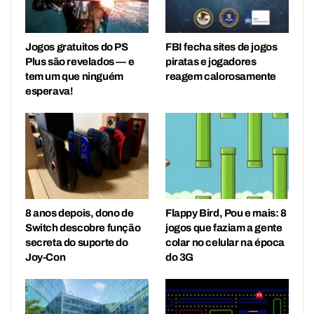
Jogos gratuitos do PS
FBI fecha sites de jogos
Plus são revelados — e
piratas e jogadores
tem um que ninguém
reagem calorosamente
esperava!
8 anos depois, dono de
Flappy Bird, Pou e mais: 8
Switch descobre função
jogos que faziam a gente
secreta do suporte do
colar no celular na época
Joy-Con
do 3G