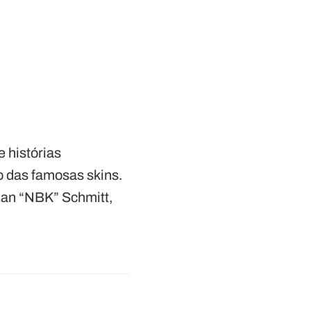
e histórias
o das famosas skins.
han “NBK” Schmitt,