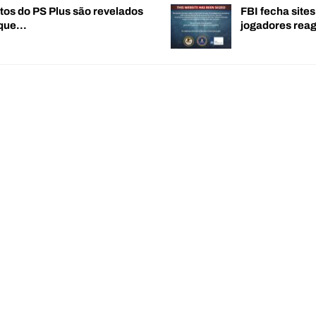
tos do PS Plus são revelados
FBI fecha sites
 que…
jogadores re