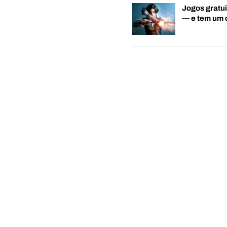
Jogos gratui
— e tem um