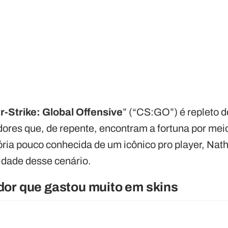
-Strike: Global Offensive
” (“CS:GO”) é repleto d
ores que, de repente, encontram a fortuna por mei
ória pouco conhecida de um icônico pro player, Nat
lidade desse cenário.
or que gastou muito em skins