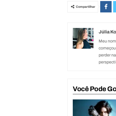
Compartilhar
Júlia K
Meu nome 
começou 
perder n
perspect
Você Pode G