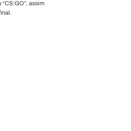
no “CS:GO”, assim
inal.