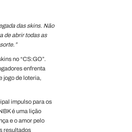
egada das skins. Não
a de abrir todas as
sorte.”
 skins no “CS:GO”.
jogadores enfrenta
 jogo de loteria,
cipal impulso para os
 NBK é uma lição
nça e o amor pelo
s resultados