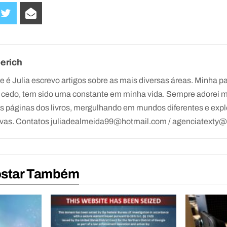
oerich
é Julia escrevo artigos sobre as mais diversas áreas. Minha pai
cedo, tem sido uma constante em minha vida. Sempre adorei me
as páginas dos livros, mergulhando em mundos diferentes e exp
ivas. Contatos juliadealmeida99@hotmail.com / agenciatexty
ostar Também