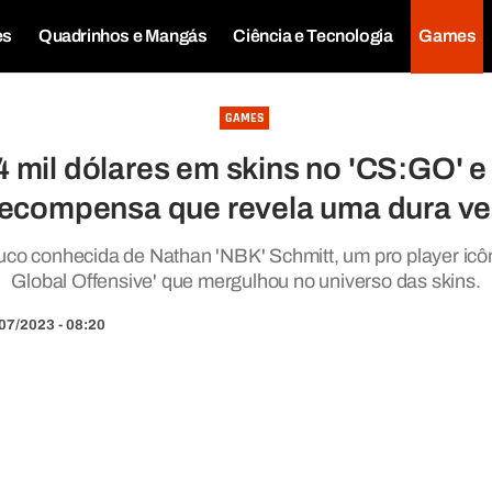
es
Quadrinhos e Mangás
Ciência e Tecnologia
Games
GAMES
4 mil dólares em skins no 'CS:GO' 
ecompensa que revela uma dura v
uco conhecida de Nathan 'NBK' Schmitt, um pro player icôn
Global Offensive' que mergulhou no universo das skins.
07/2023 - 08:20