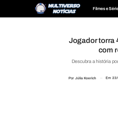
Filmes e Séri
Jogador torra 
com r
Descubra a história po
Em
23/
Por
Júlia Koerich