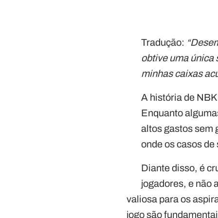
Tradução:
“Desem
obtive uma única s
minhas caixas acu
A história de NBK
Enquanto algumas 
altos gastos sem g
onde os casos de 
Diante disso, é cr
jogadores, e não 
valiosa para os aspi
jogo são fundamentai