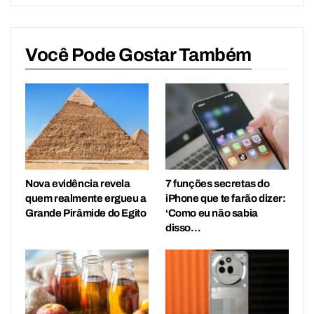
Você Pode Gostar Também
Nova evidência revela
7 funções secretas do
quem realmente ergueu a
iPhone que te farão dizer:
Grande Pirâmide do Egito
‘Como eu não sabia
disso…