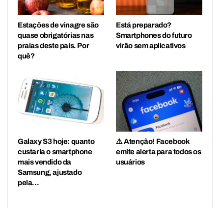
Estações de vinagre são
Está preparado?
quase obrigatórias nas
Smartphones do futuro
praias deste país. Por
virão sem aplicativos
quê?
Galaxy S3 hoje: quanto
⚠️ Atenção! Facebook
custaria o smartphone
emite alerta para todos os
mais vendido da
usuários
Samsung, ajustado
pela…