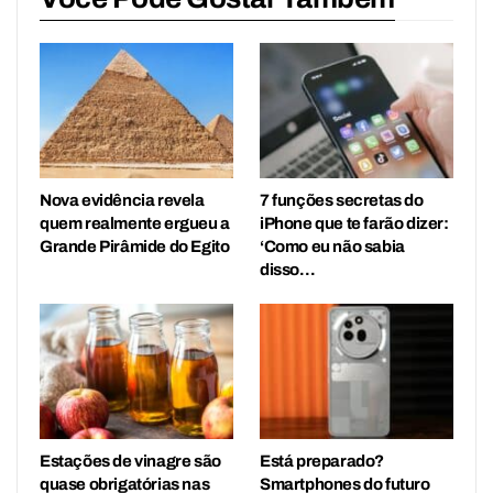
Nova evidência revela
7 funções secretas do
quem realmente ergueu a
iPhone que te farão dizer:
Grande Pirâmide do Egito
‘Como eu não sabia
disso…
Estações de vinagre são
Está preparado?
quase obrigatórias nas
Smartphones do futuro